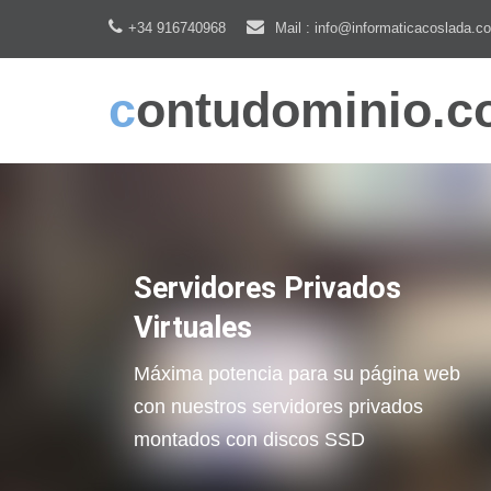
+34 916740968
Mail : info@informaticacoslada.c
contudominio.
Servidores Privados
Virtuales
Máxima potencia para su página web
con nuestros servidores privados
montados con discos SSD