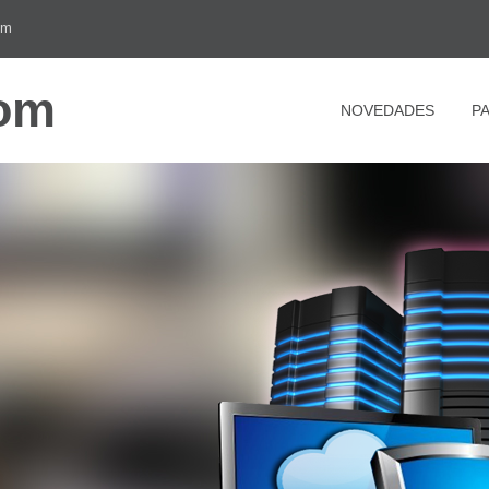
om
com
NOVEDADES
P